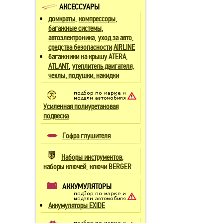
АКСЕССУАРЫ
,
,
домкраты
компрессоры
,
багажные системы
,
,
автоэлектроника
уход за авто
средства безопасности
AIRLINE
,
багажники на крышу ATERA
,
,
ATLANT
утеплитель двигателя
чехлы, подушки, накидки
Усиленная полиуретановая
подвеска
Гофра глушителя
,
Наборы инструментов
,
наборы ключей
ключи
BERGER
АККУМУЛЯТОРЫ
Аккумуляторы EXIDE