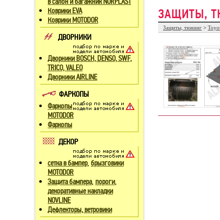
в салон и багажник NORPLAST
Коврики EVA
ЗАЩИТЫ, Т
Коврики MOTODOR
Защиты, тюнинг
>
Toyo
ДВОРНИКИ
Дворники BOSCH, DENSO, SWF,
TRICO, VALEO
Дворники AIRLINE
ФАРКОПЫ
Фаркопы
MOTODOR
Фаркопы
ДЕКОР
,
сетка в бампер
брызговики
MOTODOR
,
,
Защита бампера
пороги
декоративные накладки
NOVLINE
Дефлекторы, ветровики