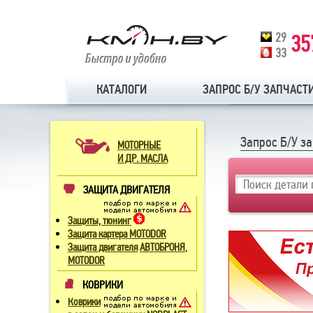
29
35
33
КАТАЛОГИ
ЗАПРОС Б/У ЗАПЧАСТ
Запрос Б/У з
МОТОРНЫЕ
И ДР. МАСЛА
ЗАЩИТА ДВИГАТЕЛЯ
Защиты, тюнинг
Защита картера MOTODOR
,
Защита двигателя
АВТОБРОНЯ
MOTODOR
КОВРИКИ
Коврики