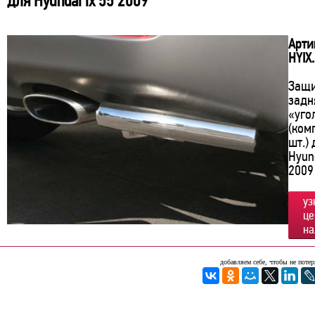
для Hyundai ix 55 2009
Арти
HYIX
Защ
задн
«уго
(ком
шт.)
Hyund
2009
уз
це
на
добавляем себе, чтобы не потер