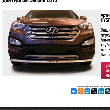
для Hyundai Santafe 2013
Арти
HYSF
Защ
пере
бамп
труб
для 
Sant
уз
це
на
добавляем себе, чтобы не потер