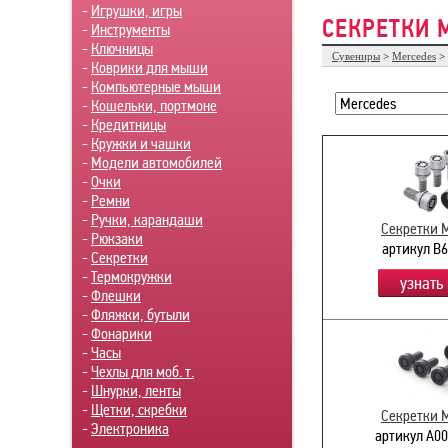
-
Игрушки, игры
СЕКРЕТКИ 
-
Инструменты
-
Ключницы
Сувениры
>
Mercedes
>
-
Коврики для мыши
-
Компьютерные мыши
-
Кошельки, портмоне
-
Кредитницы
-
Кружки и чашки
-
Модели автомобилей
-
Очки
-
Ремни
-
Ручки, карандаши
Секретки 
-
Рюкзаки
артикул B
-
Секретки
-
Термокружки
узнать
-
Флешки
-
Фляжки, бутыли
-
Фонарики
-
Часы
-
Чехлы для моб. т.
-
Шнурки, ленты
-
Щетки, скребки
Секретки 
-
Электроника
артикул A0