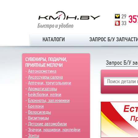
29
35
33
КАТАЛОГИ
ЗАПРОС Б/У ЗАПЧАСТ
СУВЕНИРЫ, ПОДАРКИ,
Запрос Б/У з
ПРИЯТНЫЕ МЕЛОЧИ
-
Автокосметика
-
Аксессуары салона
-
Аптечки, треугольники
-
Ароматизаторы
-
Бейсболки, кепки
-
Блокноты, зап.книжки
-
Брелоки
-
Велосипеды
-
Визитницы
-
Детские автомобили
-
Значки, нашивки, наклейки
-
Зонты