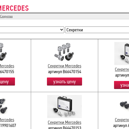
MERCEDES
Секретки
Mercedes
Секретки Mercedes
Секретк
66470155
артикул B66470154
артикул
 цену
узнать цену
узна
Mercedes
Секретк
Секретки Mercedes
019901607
артикул 
артикул B66470153