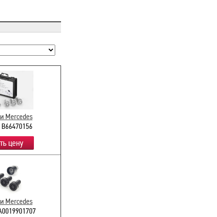
и Mercedes
 B66470156
ть цену
и Mercedes
A0019901707