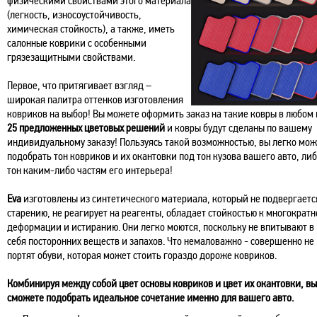
физическими свойствами этого материала
(легкость, износоустойчивость,
химическая стойкость), а также, иметь
салонные коврики с особенными
грязезащитными свойствами.
Первое, что притягивает взгляд –
широкая палитра оттенков изготовления
ковриков на выбор! Вы можете оформить заказ на такие ковры в любом 
25 предложенных цветовых решений
и ковры будут сделаны по вашему
индивидуальному заказу! Пользуясь такой возможностью, вы легко мо
подобрать тон ковриков и их окантовки под тон кузова вашего авто, либ
тон каким-либо частям его интерьера!
Eva
изготовлены из синтетического материала, который не подвергаетс
старению, не реагирует на реагенты, обладает стойкостью к многократ
деформации и истиранию. Они легко моются, поскольку не впитывают в
себя посторонних веществ и запахов. Что немаловажно - совершенно не
портят обуви, которая может стоить гораздо дороже ковриков.
Комбинируя между собой цвет основы ковриков и цвет их окантовки, вы
сможете подобрать идеальное сочетание именно для вашего авто.