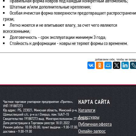
Правильная форма ковров под каждый конкретный автомобиль;
Штатные и/или дополнительные крепления;
Особая ячеистая форма поверхности предотвращает распространен
грязи;
Легко моются и не впитывают влагу, за счет чего являются
всесезонными;
Долговечность - срок эксплуатации минимум 3 года;
Стойкость к деформации - ковры не теряют формы со временем.
добавляем себе, чтобы не потер
КАРТА САЙТА
Частное торговое унитарное предприятие «Притек»,
УНП 191887273
Каталоги
Юр.адрес: РБ, 223021, Минская область, Минский р-н,
Щомыслицкий с/с, р-н а.г.Озерцо, пом.14А/7-15
Аксессуары
Свидетельство 191887273 выд. Мингорисполкомом 27.03.2013
Дата регистрации в Торговом реестре 18.01.2022
Публичная оферта
Режим работы: 10.00-20.00, пункт выдачи - 9.00-17.00,
Онлайн-запрос
доставка - 9.00-19.00