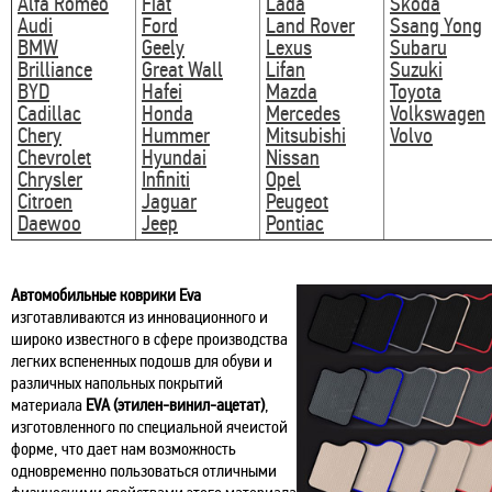
Alfa Romeo
Fiat
Lada
Skoda
Audi
Ford
Land Rover
Ssang Yong
BMW
Geely
Lexus
Subaru
Brilliance
Great Wall
Lifan
Suzuki
BYD
Hafei
Mazda
Toyota
Cadillac
Honda
Mercedes
Volkswagen
Chery
Hummer
Mitsubishi
Volvo
Chevrolet
Hyundai
Nissan
Chrysler
Infiniti
Opel
Citroen
Jaguar
Peugeot
Daewoo
Jeep
Pontiac
Автомобильные коврики Eva
изготавливаются из инновационного и
широко известного в сфере производства
легких вспененных подошв для обуви и
различных напольных покрытий
материала
EVA (этилен-винил-ацетат)
,
изготовленного по специальной ячеистой
форме, что дает нам возможность
одновременно пользоваться отличными