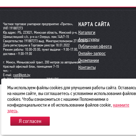
КАРТА САЙТА
Частное торговое унитарное предприятие «Притек»,
УНП 191887273
Каталоги
Юр.адрес: РБ, 223021, Минская область, Минский р-н,
Щомыслицкий с/с, р-н а.г.Озерцо, пом.14А/7-15
Аксессуары
Свидетельство 191887273 выд. Мингорисполкомом 27.03.2013
Дата регистрации в Торговом реестре 18.01.2022
Публичная оферта
Режим работы: 10.00-20.00, пункт выдачи - 9.00-17.00,
Онлайн-запрос
доставка - 9.00-19.00
Окомпании
г. Минск, Меньковский тракт, 200 метров за авторынком,
Красный офисный блок, помещение 7-15
Контакты
тел.: -
E-mail:
root@kmh.by
© 2014-2018 Интернет-магазин "KMH.BY"
Номенклатура
Мы используем файлы cookies для улучшения работы сайта. Оставаяс
на нашем сайте, вы соглашаетесь с условиями использования файлов
cookies. Чтобы ознакомиться с нашими Положениями о
конфиденциальности и об использовании файлов cookie,
нажмите
здесь
.
Я согласен